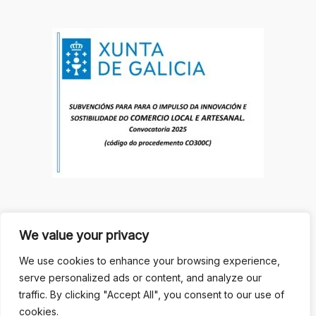
Inicio
We value your privacy
Tenda
Galería de produtos
We use cookies to enhance your browsing experience,
Blogue
serve personalized ads or content, and analyze our
Contacto
traffic. By clicking "Accept All", you consent to our use of
cookies.
Copyright © 2026 Artesanía Enxebre | Realizada por