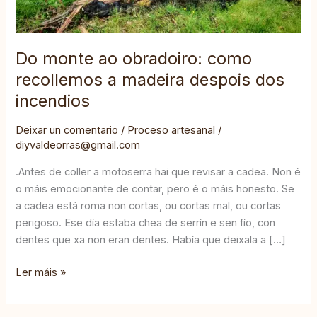
a
madeira
despois
Do monte ao obradoiro: como
dos
recollemos a madeira despois dos
incendios
incendios
Deixar un comentario
/
Proceso artesanal
/
diyvaldeorras@gmail.com
.Antes de coller a motoserra hai que revisar a cadea. Non é
o máis emocionante de contar, pero é o máis honesto. Se
a cadea está roma non cortas, ou cortas mal, ou cortas
perigoso. Ese día estaba chea de serrín e sen fío, con
dentes que xa non eran dentes. Había que deixala a […]
Ler máis »